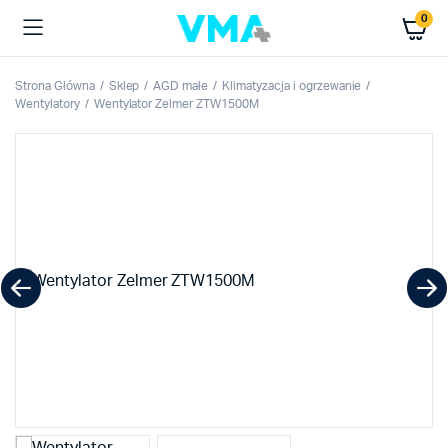
0
Strona Główna
Sklep
AGD małe
Klimatyzacja i ogrzewanie
Wentylatory
Wentylator Zelmer ZTW1500M