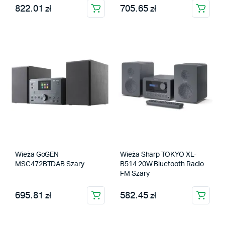
822.01 zł
705.65 zł
Wieża GoGEN
Wieża Sharp TOKYO XL-
MSC472BTDAB Szary
B514 20W Bluetooth Radio
FM Szary
695.81 zł
582.45 zł