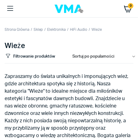
0
Strona Główna
Sklep
Elektronika
HiFi Audio
Wieże
Wieże
Filtrowanie produktów
Zapraszamy do świata unikalnych i imponujących wież,
gdzie architektura spotyka się z historią. Nasza
kategoria "Wieże" to idealne miejsce dla miłośników
estetyki i fascynatów dawnych budowli. Znajdziecie u
nas wieże obronne, gmachy ratuszowe, kościelne
dzwonnice oraz wiele innych niezwykłych konstrukcji.
Każdy z nich posiada swoją niepowtarzalną historię, a
my przybliżamy ją w sposób przystępny oraz
wzbogacamy o wiedzę architektoniczną. Bogata galeria