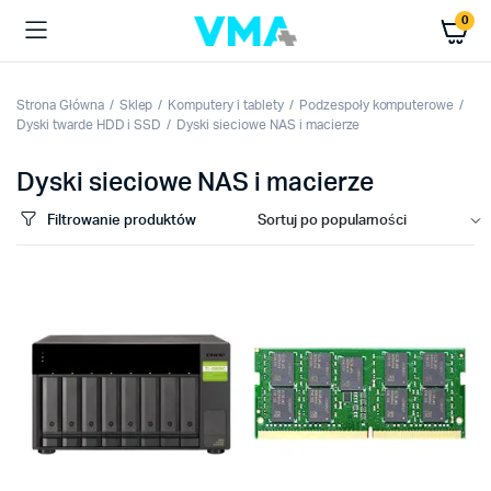
0
Strona Główna
Sklep
Komputery i tablety
Podzespoły komputerowe
Dyski twarde HDD i SSD
Dyski sieciowe NAS i macierze
Dyski sieciowe NAS i macierze
Filtrowanie produktów