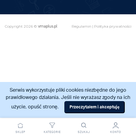
Copyright 2026 ©
vmaplus.pl
.
Regulamin
|
Polityka prywatności
Serwis wykorzystuje pliki cookies niezbędne do jego
prawidłowego działania. Jeśli nie wyrażasz zgody na ich
użycie, opuść stronę.
Przeczytałem i akceptuję
Odstąpienie od umowy
SKLEP
KATEGORIE
SZUKAJ
KONTO