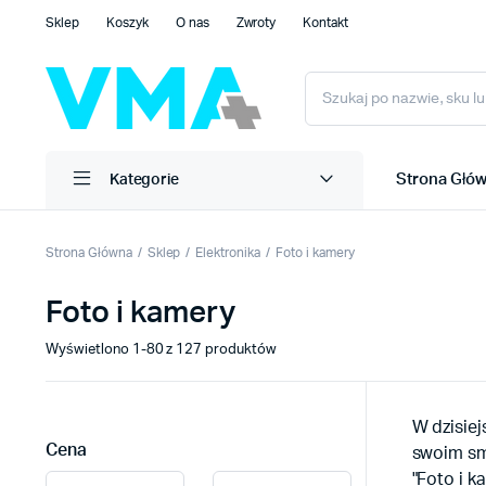
Sklep
Koszyk
O nas
Zwroty
Kontakt
Strona Głó
Kategorie
Strona Główna
Sklep
Elektronika
Foto i kamery
Foto i kamery
Wyświetlono 1-80 z 127 produktów
W dzisiej
Cena
swoim sm
"Foto i k