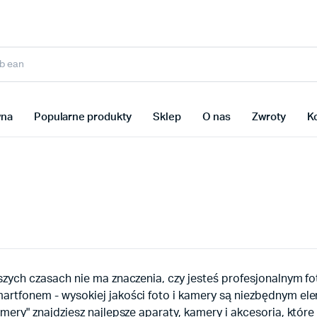
wna
Popularne produkty
Sklep
O nas
Zwroty
K
szych czasach nie ma znaczenia, czy jesteś profesjonalnym fo
artfonem - wysokiej jakości foto i kamery są niezbędnym el
amery" znajdziesz najlepsze aparaty, kamery i akcesoria, kt