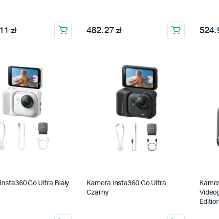
11 zł
482.27 zł
524.9
nsta360 Go Ultra Biały
Kamera Insta360 Go Ultra
Kamer
Czarny
Video
Editio