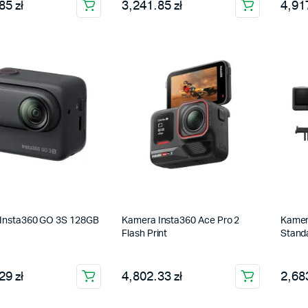
85 zł
3,241.85 zł
4,917
Insta360 GO 3S 128GB
Kamera Insta360 Ace Pro 2
Kamer
Flash Print
Stand
29 zł
4,802.33 zł
2,683