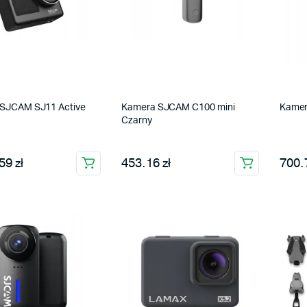
SJCAM SJ11 Active
Kamera SJCAM C100 mini
Kamer
Czarny
59 zł
453.16 zł
700.7