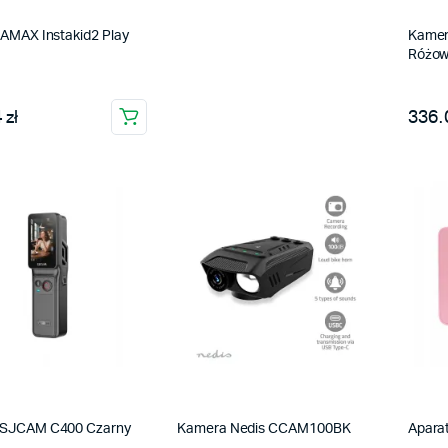
LAMAX Instakid2 Play
Kamer
Różo
 zł
336.0
 SJCAM C400 Czarny
Kamera Nedis CCAM100BK
Apara