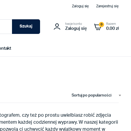
Zaloguj się
Zarejestruj się
twoje konto
Razem
0
Szukaj
Zaloguj się
0.00 zł
ontakt
Sortuj po popularności
tografem, czy też po prostu uwielbiasz robić zdjęcia
ementem każdej codziennej wyprawy. W naszej kategorii
óre pozwolą ci uchwycić każdy wyjątkowy moment w