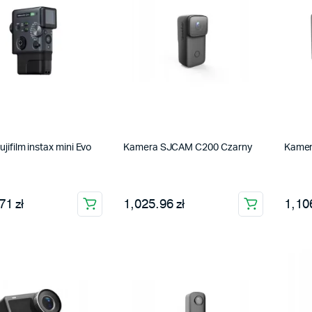
ujifilm instax mini Evo
Kamera SJCAM C200 Czarny
Kamer
71 zł
1,025.96 zł
1,106