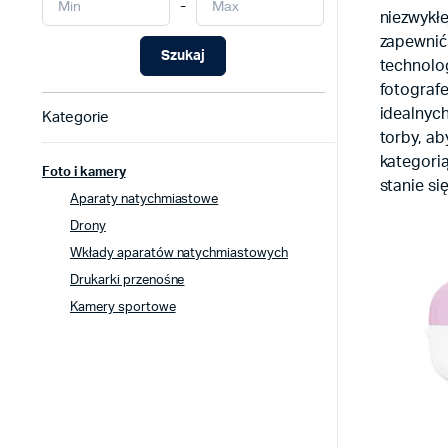
-
niezwykłe
zapewnić 
Szukaj
technolog
fotografe
idealnych
Kategorie
torby, a
kategorią
Foto i kamery
stanie si
Aparaty natychmiastowe
Drony
Wkłady aparatów natychmiastowych
Drukarki przenośne
Kamery sportowe