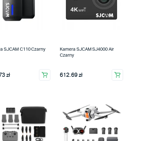
a SJCAM C110 Czarny
Kamera SJCAM SJ4000 Air
Czarny
3 zł
612.69 zł