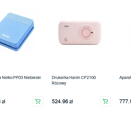
 Nelko PP03 Niebieski
Drukarka Hanin CP2100
Apara
Różowy
 zł
524.96 zł
777.9