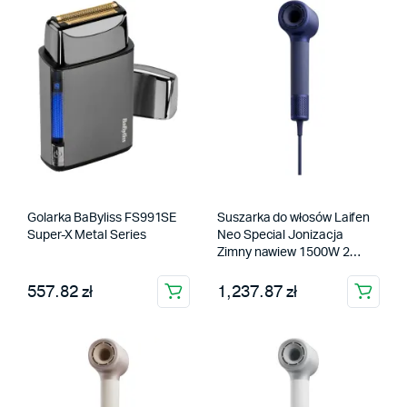
Golarka BaByliss FS991SE
Suszarka do włosów Laifen
Super-X Metal Series
Neo Special Jonizacja
Zimny nawiew 1500W 2
prędkości 5 temperatur
557.82 zł
Niebieski
1,237.87 zł