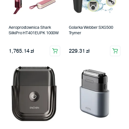
Aeroprostownica Shark
Golarka Webber SXG500
SilkiPro HT401EUPK 1000W
Trymer
1,765.14 zł
229.31 zł