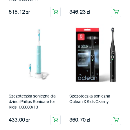
515.12 zł
346.23 zł
Szczoteczka soniczna dla
Szczoteczka soniczna
dzieci Philips Sonicare for
Oclean X Kids Czarny
Kids HX6600/13
433.00 zł
360.70 zł