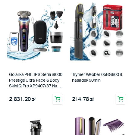
Golarka PHILIPS Seria i9000
Trymer Webber 05BG600 8
Prestige Ultra Face & Body
nasadek 90min
SkinIQ Pro XP9407/37 Na
mokro i sucho
2,831.20 zł
214.78 zł