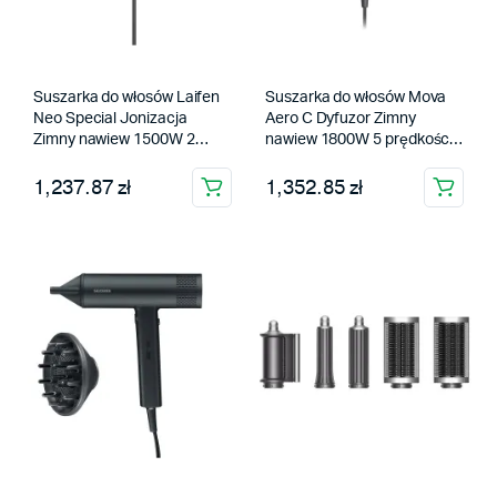
Suszarka do włosów Laifen
Suszarka do włosów Mova
Neo Special Jonizacja
Aero C Dyfuzor Zimny
Zimny nawiew 1500W 2
nawiew 1800W 5 prędkości
prędkości 5 temperatur
5 temperatur
Czarny
1,237.87 zł
1,352.85 zł