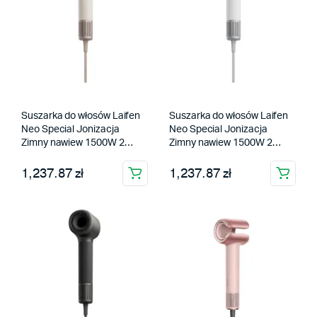
Suszarka do włosów Laifen
Suszarka do włosów Laifen
Neo Special Jonizacja
Neo Special Jonizacja
Zimny nawiew 1500W 2
Zimny nawiew 1500W 2
prędkości 5 temperatur
prędkości 5 temperatur
Złoty
1,237.87 zł
Biały
1,237.87 zł