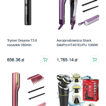
Trymer Dreame T3 8
Aeroprostownica Shark
nasadek 180min
SilkiPro HT401EUPU 1000W
656.36 zł
1,765.14 zł