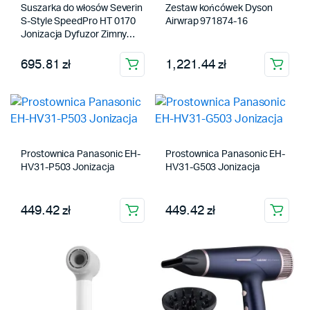
Suszarka do włosów Severin
Zestaw końcówek Dyson
S-Style SpeedPro HT 0170
Airwrap 971874-16
Jonizacja Dyfuzor Zimny
nawiew 2000W 3 prędkości
3 temperatury
695.81 zł
1,221.44 zł
Prostownica Panasonic EH-
Prostownica Panasonic EH-
HV31-P503 Jonizacja
HV31-G503 Jonizacja
449.42 zł
449.42 zł