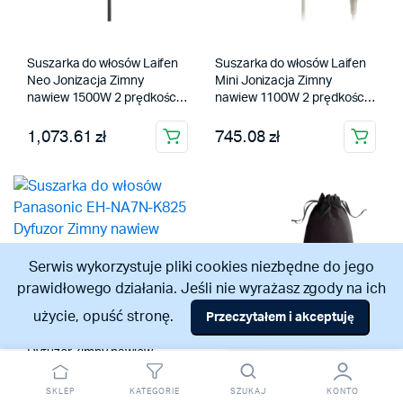
Suszarka do włosów Laifen
Suszarka do włosów Laifen
Neo Jonizacja Zimny
Mini Jonizacja Zimny
nawiew 1500W 2 prędkości
nawiew 1100W 2 prędkości
5 temperatur
3 temperatury
1,073.61 zł
745.08 zł
Serwis wykorzystuje pliki cookies niezbędne do jego
prawidłowego działania. Jeśli nie wyrażasz zgody na ich
użycie, opuść stronę.
Przeczytałem i akceptuję
Suszarka do włosów
Odstąpienie od umowy
Panasonic EH-NA7N-K825
Dyfuzor Zimny nawiew
1600W 1 prędkość 3
temperatury
777.94 zł
SKLEP
KATEGORIE
SZUKAJ
KONTO
Suszarka do włosów