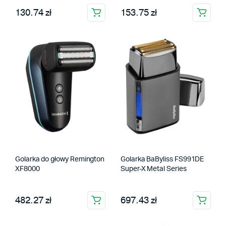
130.74 zł
153.75 zł
Golarka do głowy Remington
Golarka BaByliss FS991DE
XF8000
Super-X Metal Series
482.27 zł
697.43 zł