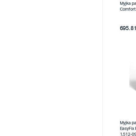
Myjka pa
Comfort
695.81
Myjka p
EasyFix
1.512-09