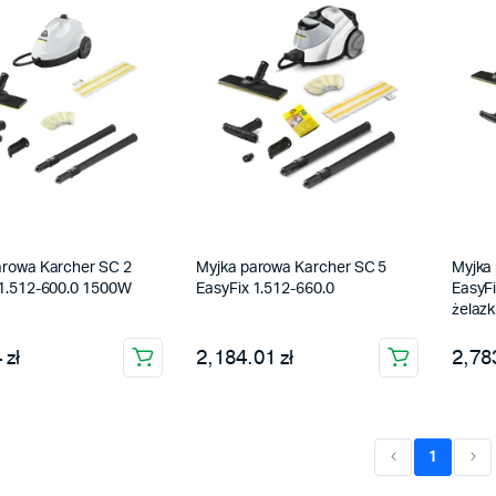
arowa Karcher SC 2
Myjka parowa Karcher SC 5
Myjka
 1.512-600.0 1500W
EasyFix 1.512-660.0
EasyFi
żelazk
 zł
2,184.01 zł
2,783
1
(current)