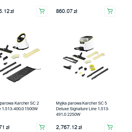
.12 zł
860.07 zł
 parowa Karcher SC 2
Myjka parowa Karcher SC 5
e 1.513-400.0 1500W
Deluxe Signature Line 1.513-
491.0 2250W
1 zł
2,767.12 zł