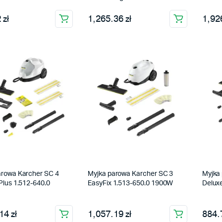
 zł
1,265.36 zł
1,926
arowa Karcher SC 4
Myjka parowa Karcher SC 3
Myjka
Plus 1.512-640.0
EasyFix 1.513-650.0 1900W
Delux
14 zł
1,057.19 zł
884.7