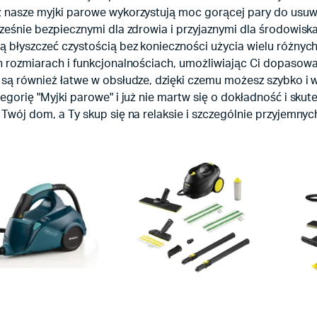
 nasze myjki parowe wykorzystują moc gorącej pary do usuwa
ześnie bezpiecznymi dla zdrowia i przyjaznymi dla środowiska.
ą błyszczeć czystością bez konieczności użycia wielu różny
h rozmiarach i funkcjonalnościach, umożliwiając Ci dopasow
 są również łatwe w obsłudze, dzięki czemu możesz szybko i 
tegorię "Myjki parowe" i już nie martw się o dokładność i s
Twój dom, a Ty skup się na relaksie i szczególnie przyjemnyc