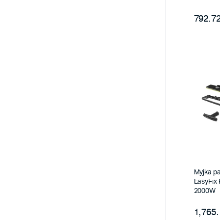
792.72
Myjka p
EasyFix 
2000W
1,765.