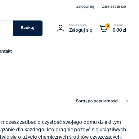
Zaloguj się
Zarejestruj się
twoje konto
Razem
0
Szukaj
Zaloguj się
0.00 zł
ontakt
Sortuj po popularności
atwo możesz zadbać o czystość swojego domu dzięki tym
ązanie dla każdego, kto pragnie pozbyć się uciążliwych
rtwić się o użycie chemicznych środków czyszczących,