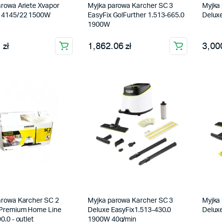
rowa Ariete Xvapor
Myjka parowa Karcher SC 3
Myjka
 4145/22 1500W
EasyFix Go!Further 1.513-665.0
Delux
1900W
 zł
1,862.06 zł
3,000
arowa Karcher SC 2
Myjka parowa Karcher SC 3
Myjka
 Premium Home Line
Deluxe EasyFix1.513-430.0
Deluxe
0.0 - outlet
1900W 40g/min