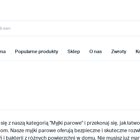
wna
Popularne produkty
Sklep
O nas
Zwroty
K
się z naszą kategorią "Myjki parowe" i przekonaj się, jak ł
om. Nasze myjki parowe oferują bezpieczne i skuteczne rozwi
 i bakterii z różnych powierzchni w domu. Nie musisz już ma