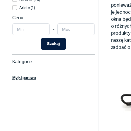
ponieważ
Ariete (1)
je jednoc
Cena
okna będ
o różnyc
-
produkty
naszą ka
Szukaj
zadbać o 
Kategorie
Myjki parowe