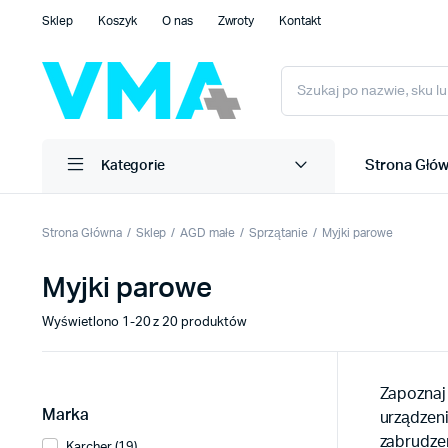
Sklep
Koszyk
O nas
Zwroty
Kontakt
Strona Głó
Kategorie
Strona Główna
Sklep
AGD małe
Sprzątanie
Myjki parowe
Myjki parowe
Wyświetlono 1-20 z 20 produktów
Zapoznaj 
Marka
urządzeni
zabrudzeń
Karcher (19)