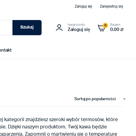
Zaloguj się
Zarejestruj się
twoje konto
Razem
0
Szukaj
Zaloguj się
0.00 zł
ontakt
Sortuj po popularności
j kategorii znajdziesz szeroki wybór termosów, które
sie. Dzięki naszym produktom, Twój kawa będzie
zaparzenia. Zapomnij o martwieniu się o temperaturę