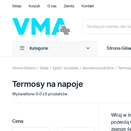
Sklep
Koszyk
O nas
Zwroty
Kontakt
Strona Głó
Kategorie
Strona Główna
Sklep
Sport i turystyka
Akcesoria podróżne
Termosy
Termosy na napoje
Wyświetlono 0-0 z 0 produktów
Witaj w ś
Cena
pozwolą 
zawsze ś