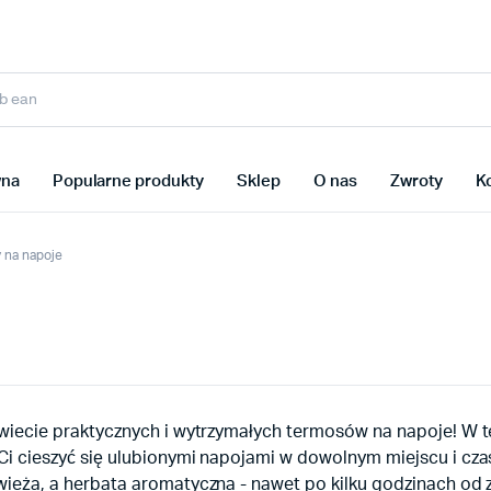
wna
Popularne produkty
Sklep
O nas
Zwroty
K
 na napoje
wiecie praktycznych i wytrzymałych termosów na napoje! W te
Ci cieszyć się ulubionymi napojami w dowolnym miejscu i cza
wieża, a herbata aromatyczna - nawet po kilku godzinach od 