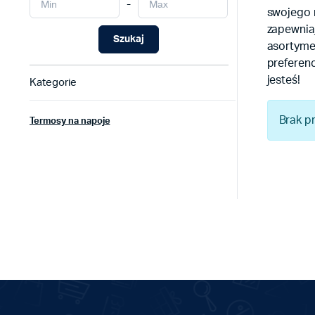
-
swojego n
zapewnia
Szukaj
asortyme
preferenc
jesteś!
Kategorie
Brak p
Termosy na napoje