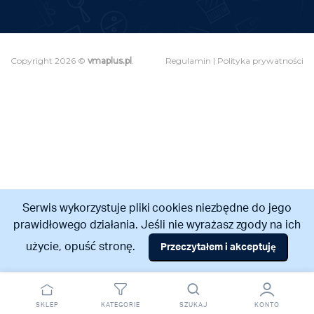
Copyright 2026 ©
vmaplus.pl
.
Regulamin
|
Polityka prywatności
Serwis wykorzystuje pliki cookies niezbędne do jego
prawidłowego działania. Jeśli nie wyrażasz zgody na ich
użycie, opuść stronę.
Przeczytałem i akceptuję
Odstąpienie od umowy
SKLEP
KATEGORIE
SZUKAJ
KONTO