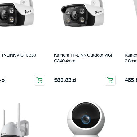
TP-LINK VIGI C330
Kamera TP-LINK Outdoor VIGI
Kamer
C340 4mm
2.8m
 zł
580.83 zł
465.8