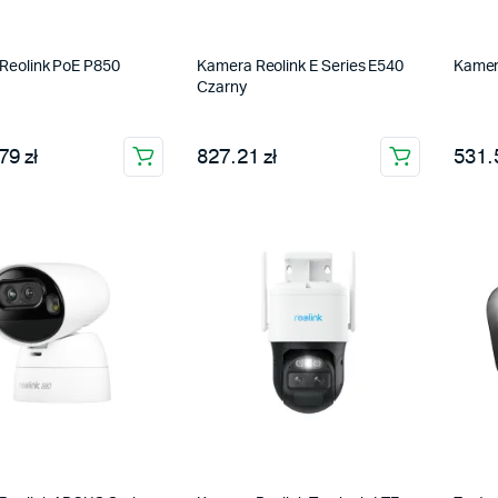
Reolink PoE P850
Kamera Reolink E Series E540
Kamer
Czarny
79 zł
827.21 zł
531.5