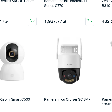
Reolink ARGUS Series
Kamera Reolink Trackmix LTE
Zestaw
Series G770
B310
17 zł
1,927.77 zł
482.2
Xiaomi Smart C500
Kamera Imou Cruiser SC 8MP
Kamer
10MP