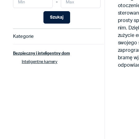
-
otoczeni
sterowan
Szukaj
prosty s
nim. Dzi
zużycie 
Kategorie
swojego 
zaprogra
Bezpieczny i inteligentny dom
bramę wja
Inteligentne kamery
odpowiad