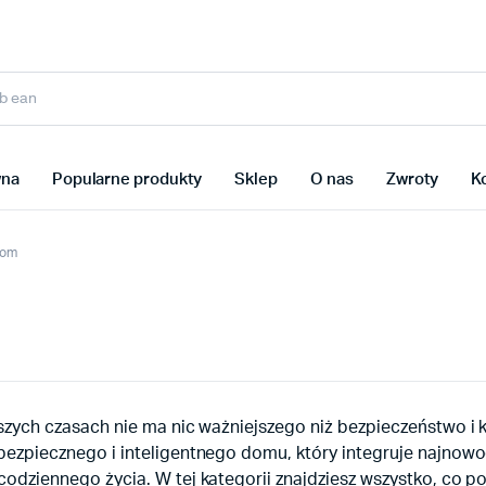
wna
Popularne produkty
Sklep
O nas
Zwroty
K
dom
jszych czasach nie ma nic ważniejszego niż bezpieczeństwo i
bezpiecznego i inteligentnego domu, który integruje najnowo
odziennego życia. W tej kategorii znajdziesz wszystko, co po