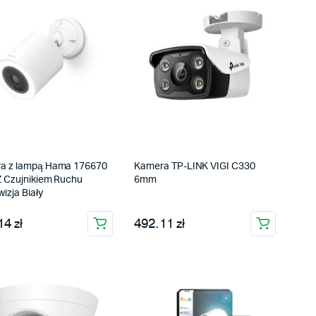
a z lampą Hama 176670
Kamera TP-LINK VIGI C330
Z Czujnikiem Ruchu
6mm
izja Biały
4 zł
492.11 zł