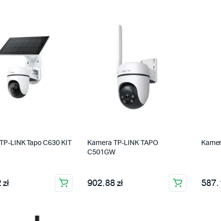
TP-LINK Tapo C630 KIT
Kamera TP-LINK TAPO
Kamer
C501GW
 zł
902.88 zł
587.1