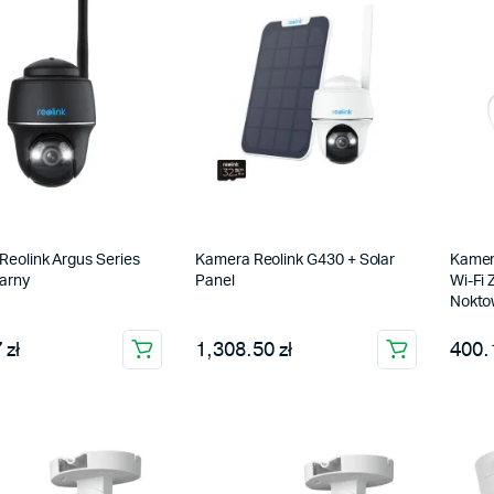
eolink Argus Series
Kamera Reolink G430 + Solar
Kamer
arny
Panel
Wi-Fi 
Noktow
 zł
1,308.50 zł
400.1