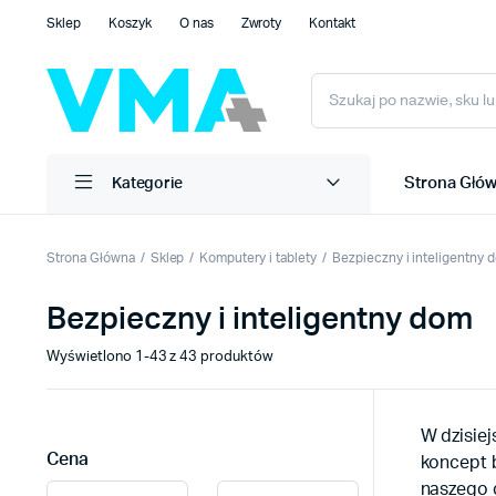
Sklep
Koszyk
O nas
Zwroty
Kontakt
Strona Głó
Kategorie
Strona Główna
Sklep
Komputery i tablety
Bezpieczny i inteligentny 
Bezpieczny i inteligentny dom
Wyświetlono 1-43 z 43 produktów
W dzisie
Cena
koncept 
naszego c