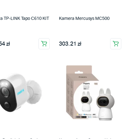
a TP-LINK Tapo C610 KIT
Kamera Mercusys MC500
4 zł
303.21 zł