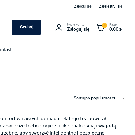
Zaloguj się
Zarejestruj się
twoje konto
Razem
0
Szukaj
Zaloguj się
0.00 zł
ontakt
Sortuj po popularności
 komfort w naszych domach. Dlatego też powstał
cześniejsze technologie z funkcjonalnością i wygodą
trzebne, aby stworzyć inteligentne i bezpieczne