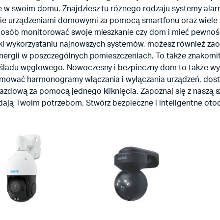
e w swoim domu. Znajdziesz tu różnego rodzaju systemy alarm
ie urządzeniami domowymi za pomocą smartfonu oraz wiele i
posób monitorować swoje mieszkanie czy dom i mieć pewność,
ęki wykorzystaniu najnowszych systemów, możesz również zao
energii w poszczególnych pomieszczeniach. To także znakomit
śladu węglowego. Nowoczesny i bezpieczny dom to także wygo
mować harmonogramy włączania i wyłączania urządzeń, dos
zdową za pomocą jednego kliknięcia. Zapoznaj się z naszą sz
ają Twoim potrzebom. Stwórz bezpieczne i inteligentne otoc