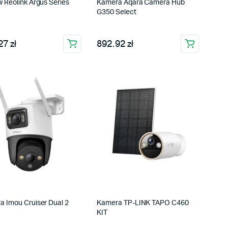
 Reolink Argus Series
Kamera Aqara Camera Hub
G350 Select
7 zł
892.92 zł
a Imou Cruiser Dual 2
Kamera TP-LINK TAPO C460
KIT