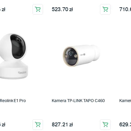
 zł
523.70 zł
710.6
Reolink E1 Pro
Kamera TP-LINK TAPO C460
Kamer
 zł
827.21 zł
629.3