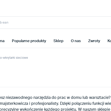
wna
Popularne produkty
Sklep
O nas
Zwroty
K
ko-wkrętarki sieciowe
esz niezawodnego narzędzia do prac w domu lub warsztacie? 
ajsterkowicza i profesjonalisty. Dzięki połączeniu funkcji wi
 precyzyjne wykończenie każdego projektu. W naszym sklepie 