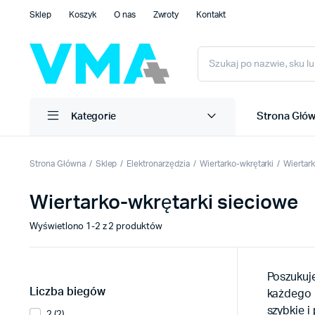
Sklep
Koszyk
O nas
Zwroty
Kontakt
Strona Głó
Kategorie
Strona Główna
Sklep
Elektronarzędzia
Wiertarko-wkrętarki
Wiertar
Wiertarko-wkrętarki sieciowe
Wyświetlono 1-2 z 2 produktów
Poszukuj
Liczba biegów
każdego m
szybkie i
2 (2)