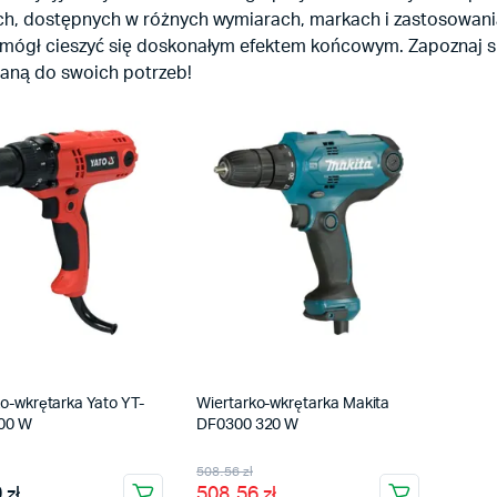
h, dostępnych w różnych wymiarach, markach i zastosowaniach
mógł cieszyć się doskonałym efektem końcowym. Zapoznaj się 
ną do swoich potrzeb!
o-wkrętarka Yato YT-
Wiertarko-wkrętarka Makita
00 W
DF0300 320 W
508.56 zł
 zł
508.56 zł