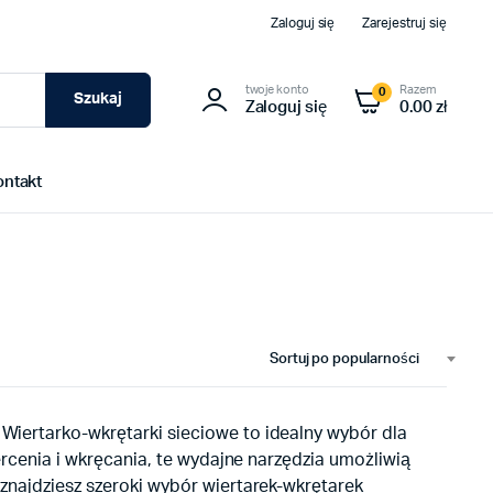
Zaloguj się
Zarejestruj się
twoje konto
Razem
0
Szukaj
Zaloguj się
0.00 zł
ontakt
Sortuj po popularności
Wiertarko-wkrętarki sieciowe to idealny wybór dla
ercenia i wkręcania, te wydajne narzędzia umożliwią
znajdziesz szeroki wybór wiertarek-wkrętarek