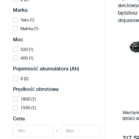
sieciowyc
Marka
będziesz 
dopasowa
Yato (1)
Makita (1)
Moc
320 (1)
400 (1)
Pojemność akumulatora (Ah)
0 (2)
Prędkość obrotowa
1800 (1)
1500 (1)
Wiertark
Cena
82063 4
-
317.59