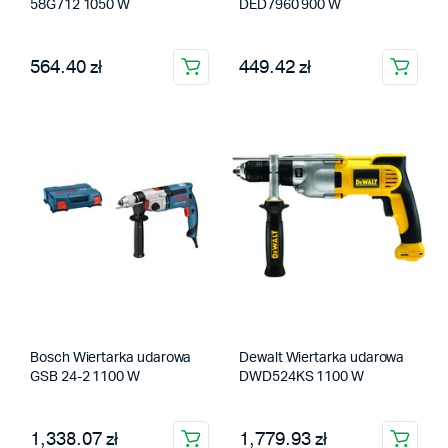
58G712 1050 W
DED7960 900 W
564.40 zł
449.42 zł
Bosch Wiertarka udarowa
Dewalt Wiertarka udarowa
GSB 24-2 1100 W
DWD524KS 1100 W
1,338.07 zł
1,779.93 zł