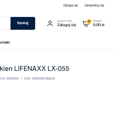
Zaloguj się
Zarejestruj się
twoje konto
Razem
0
Szukaj
Zaloguj się
0.00 zł
ontakt
okien LIFENAXX LX-055
TA:
2083263
EAN:
4260358128528