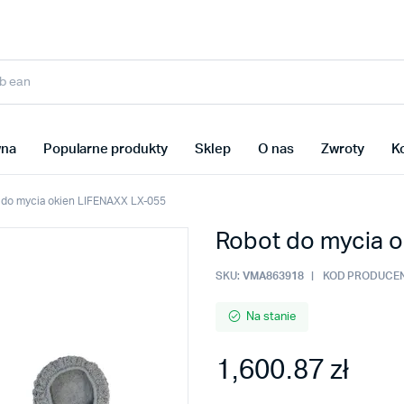
wna
Popularne produkty
Sklep
O nas
Zwroty
K
 do mycia okien LIFENAXX LX-055
Robot do mycia 
SKU:
VMA863918
KOD PRODUCEN
Na stanie
1,600.87 zł