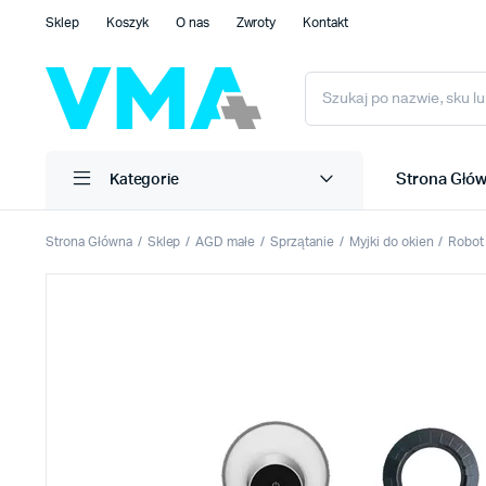
Sklep
Koszyk
O nas
Zwroty
Kontakt
Strona Głó
Kategorie
Strona Główna
Sklep
AGD małe
Sprzątanie
Myjki do okien
Robot