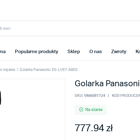
wna
Popularne produkty
Sklep
O nas
Zwroty
K
ki męskie
Golarka Panasonic ES-LV67-A803
Golarka Panason
SKU:
VMA081724
KOD PRODUCEN
Na stanie
777.94 zł