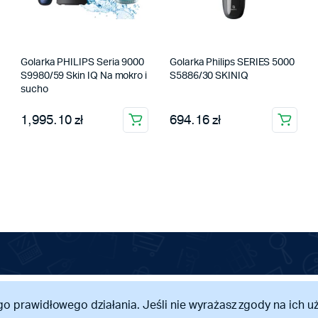
Golarka PHILIPS Seria 9000
Golarka Philips SERIES 5000
S9980/59 Skin IQ Na mokro i
S5886/30 SKINIQ
sucho
1,995.10 zł
694.16 zł
go prawidłowego działania. Jeśli nie wyrażasz zgody na ich u