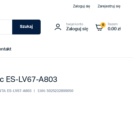
Zaloguj się
Zarejestruj się
twoje konto
Razem
0
Szukaj
Zaloguj się
0.00 zł
ontakt
ic ES-LV67-A803
TA:
ES-LV67-A803
EAN:
5025232899050