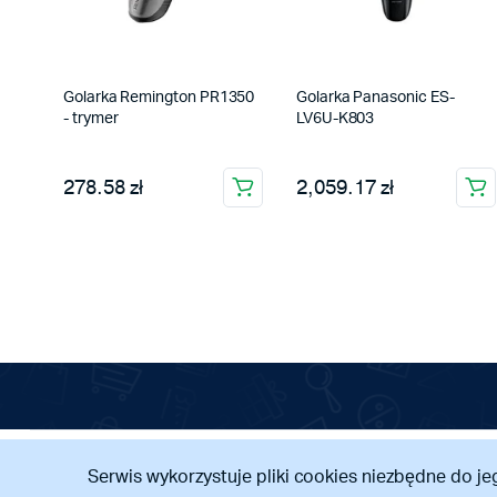
Golarka Remington PR1350
Golarka Panasonic ES-
- trymer
LV6U-K803
278.58 zł
2,059.17 zł
Copyright 2026 ©
vmaplus.pl
.
Serwis wykorzystuje pliki cookies niezbędne do je