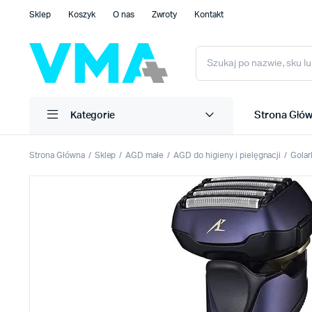
Sklep
Koszyk
O nas
Zwroty
Kontakt
Strona Głó
Kategorie
Strona Główna
Sklep
AGD małe
AGD do higieny i pielęgnacji
Golar