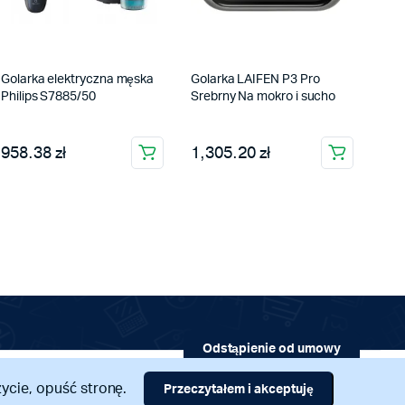
Golarka elektryczna męska
Golarka LAIFEN P3 Pro
Philips S7885/50
Srebrny Na mokro i sucho
958.38 zł
1,305.20 zł
Odstąpienie od umowy
Regulamin
|
Polityka prywatności
życie, opuść stronę.
Przeczytałem i akceptuję