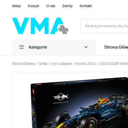
Sklep
Koszyk
O nas
Zwroty
Kontakt
Strona Głó
Kategorie
Strona Główna
Sklep
Gry i zabawki
Klocki LEGO
LEGO 42206 Techni