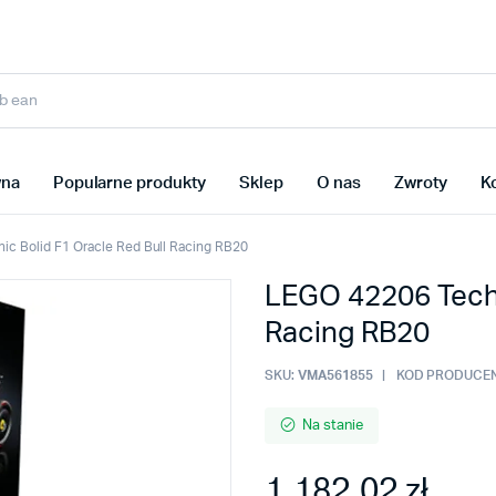
wna
Popularne produkty
Sklep
O nas
Zwroty
K
c Bolid F1 Oracle Red Bull Racing RB20
LEGO 42206 Techn
Racing RB20
SKU:
VMA561855
KOD PRODUCEN
Na stanie
1,182.02 zł