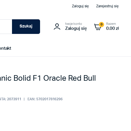
Zaloguj się
Zarejestruj się
twoje konto
Razem
0
Szukaj
Zaloguj się
0.00 zł
ontakt
ic Bolid F1 Oracle Red Bull
TA:
2073911
EAN:
5702017816296