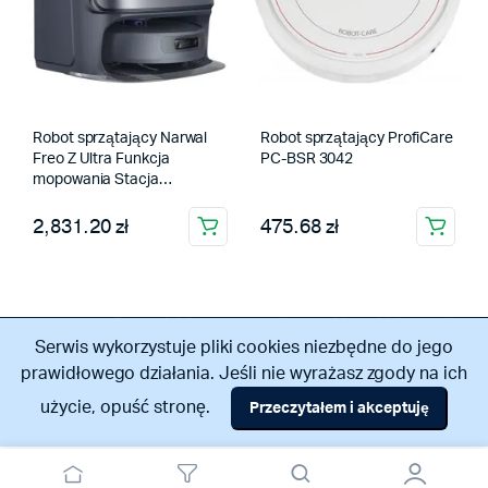
Robot sprzątający Narwal
Robot sprzątający ProfiCare
Freo Z Ultra Funkcja
PC-BSR 3042
mopowania Stacja
oczyszczająca Tworzenie
mapy pomieszczenia 71dB
2,831.20 zł
475.68 zł
Szary, 43 x 46,2 x 38,8 cm
Serwis wykorzystuje pliki cookies niezbędne do jego
prawidłowego działania. Jeśli nie wyrażasz zgody na ich
użycie, opuść stronę.
Przeczytałem i akceptuję
Odstąpienie od umowy
Copyright 2026 ©
vmaplus.pl
.
Regulamin
|
Polityka prywatności