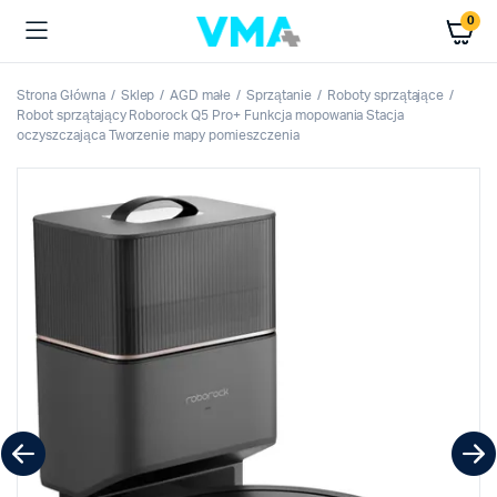
0
Strona Główna
Sklep
AGD małe
Sprzątanie
Roboty sprzątające
Robot sprzątający Roborock Q5 Pro+ Funkcja mopowania Stacja
oczyszczająca Tworzenie mapy pomieszczenia