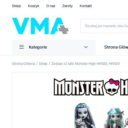
Sklep
Koszyk
O nas
Zwroty
Kontakt
Strona Głó
Kategorie
Strona Główna
Sklep
Zestaw x2 lalki Monster High HKN30, HKN29