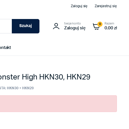
Zaloguj się
Zarejestruj się
twoje konto
Razem
0
Szukaj
Zaloguj się
0.00 zł
ontakt
Monster High HKN30, HKN29
TA:
HKN30 + HKN29